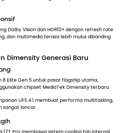
onsif
ng Dolby Vision dan HDR10+ dengan refresh rate
ng, dan multimedia terasa lebih mulus dibanding
n Dimensity Generasi Baru
cang
 Elite Gen 5 untuk pasar flagship utama,
nggunakan chipset MediaTek Dimensity terbaru.
panan UFS 4.1 membuat performa multitasking,
n sangat lancar.
ggih
17T Pro membawa sistem cooling fan internal