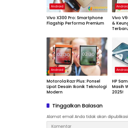
Android
Androi
Vivo X300 Pro: Smartphone
Vivo V60
Flagship Performa Premium
& Keun
Terbar
Android
Androi
Motorola Razr Plus: Ponsel
HP Sam
Lipat Desain Ikonik Teknologi
Masih W
Modern
2025!
Tinggalkan Balasan
Alamat email Anda tidak akan dipublikasi