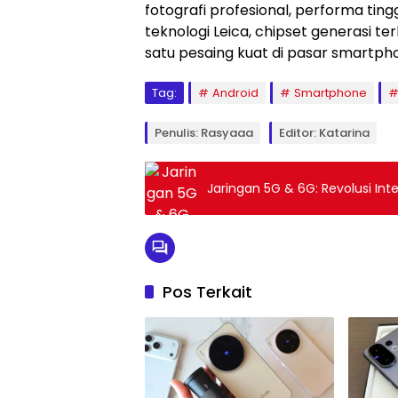
fotografi profesional, performa tin
teknologi Leica, chipset generasi terb
satu pesaing kuat di pasar smartpho
Tag:
Android
Smartphone
Penulis: Rasyaaa
Editor: Katarina
Jaringan 5G & 6G: Revolusi Inte
Pos Terkait