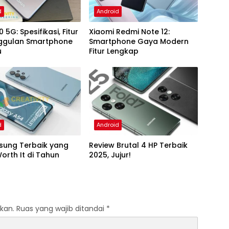
d
Android
 5G: Spesifikasi, Fitur
Xiaomi Redmi Note 12:
ggulan Smartphone
Smartphone Gaya Modern
u
Fitur Lengkap
d
Android
sung Terbaik yang
Review Brutal 4 HP Terbaik
orth It di Tahun
2025, Jujur!
kan.
Ruas yang wajib ditandai
*