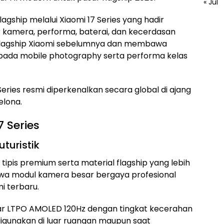
« Jul
gship melalui Xiaomi 17 Series yang hadir
 kamera, performa, baterai, dan kecerdasan
ini flagship Xiaomi sebelumnya dan membawa
pada mobile photography serta performa kelas
Series resmi diperkenalkan secara global di ajang
elona.
 Series
turistik
 tipis premium serta material flagship yang lebih
wa modul kamera besar bergaya profesional
mi terbaru.
r LTPO AMOLED 120Hz dengan tingkat kecerahan
igunakan di luar ruangan maupun saat