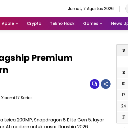
Jumat, 7 Agustus 2026
Apple
Crypto
Tekno Hack
Games
News U
S
 Flagship Premium
rn
3
10
17
24
31
 Leica 200MP, Snapdragon 8 Elite Gen 5, layar
tur AI modern untuk pasar flagship 2026.