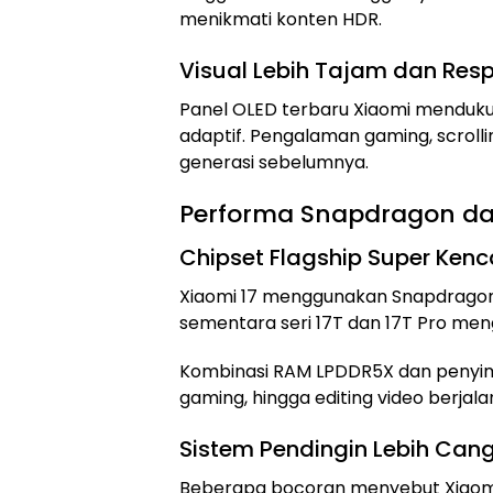
menikmati konten HDR.
Visual Lebih Tajam dan Resp
Panel OLED terbaru Xiaomi menduku
adaptif. Pengalaman gaming, scrolli
generasi sebelumnya.
Performa Snapdragon da
Chipset Flagship Super Ken
Xiaomi 17 menggunakan Snapdragon 8
sementara seri 17T dan 17T Pro me
Kombinasi RAM LPDDR5X dan penyim
gaming, hingga editing video berjala
Sistem Pendingin Lebih Can
Beberapa bocoran menyebut Xiaomi 