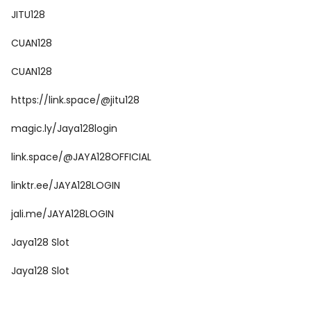
JITU128
CUAN128
CUAN128
https://link.space/@jitu128
magic.ly/Jaya128login
link.space/@JAYA128OFFICIAL
linktr.ee/JAYA128LOGIN
jali.me/JAYA128LOGIN
Jaya128 Slot
Jaya128 Slot