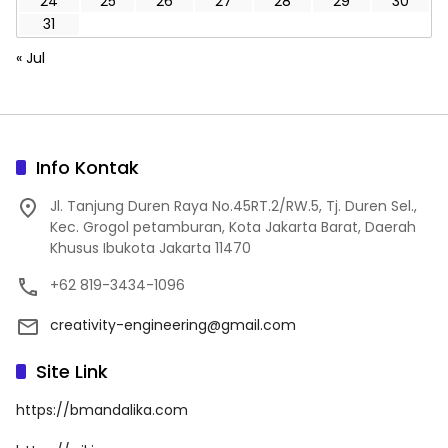
24
25
26
27
28
29
30
31
« Jul
Info Kontak
Jl. Tanjung Duren Raya No.45RT.2/RW.5, Tj. Duren Sel.,
Kec. Grogol petamburan, Kota Jakarta Barat, Daerah
Khusus Ibukota Jakarta 11470
+62 819-3434-1096
creativity-engineering@gmail.com
Site Link
https://bmandalika.com