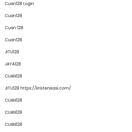
Cuan128 Login
Cuan128
Cuan 128
Cuan128
JITU128
JAYA128
CUAN128
JITU128
https://kristenisasi.com/
CUAN128
CUAN128
CUAN128