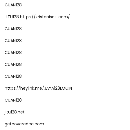
CUAN128
JITU128
https://kristenisasi.com/
CUAN128
CUAN128
CUAN128
CUAN128
CUAN128
https://heylink.me/JAYA128LOGIN
CUAN128
jitu128.net
getcoveredca.com