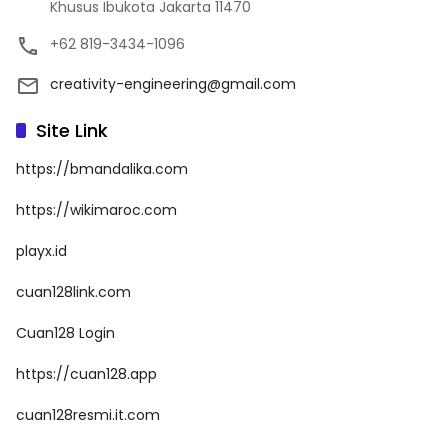
Khusus Ibukota Jakarta 11470
+62 819-3434-1096
creativity-engineering@gmail.com
Site Link
https://bmandalika.com
https://wikimaroc.com
playx.id
cuan128link.com
Cuan128 Login
https://cuan128.app
cuan128resmi.it.com