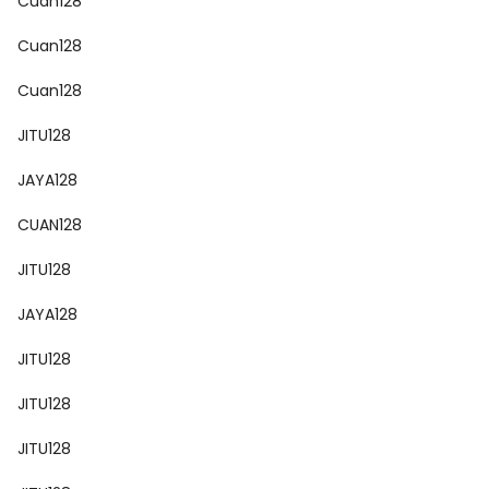
Cuan128
Cuan128
Cuan128
JITU128
JAYA128
CUAN128
JITU128
JAYA128
JITU128
JITU128
JITU128