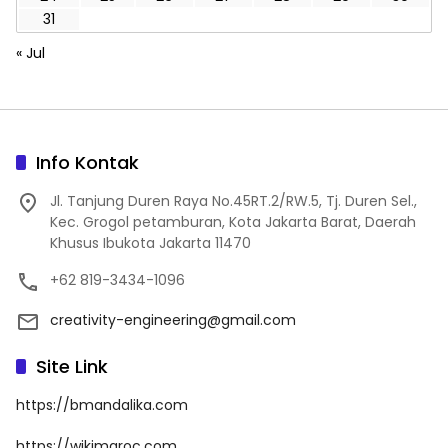
31
« Jul
Info Kontak
Jl. Tanjung Duren Raya No.45RT.2/RW.5, Tj. Duren Sel.,
Kec. Grogol petamburan, Kota Jakarta Barat, Daerah
Khusus Ibukota Jakarta 11470
+62 819-3434-1096
creativity-engineering@gmail.com
Site Link
https://bmandalika.com
https://wikimaroc.com