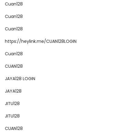
Cuan128
Cuan128
Cuan128
https://heylink.me/CUAN128LOGIN
Cuan128
CUAN128
JAYA128 LOGIN
JAYA128
JITU128
JITU128
CUAN128