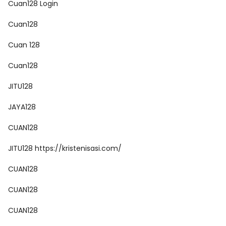
Cuan128 Login
Cuan128
Cuan 128
Cuan128
JITU128
JAYA128
CUAN128
JITU128
https://kristenisasi.com/
CUAN128
CUAN128
CUAN128