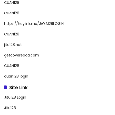
CUAN128
CUAN128
https://heylink.me/JAYA128LOGIN
CUAN128
jitu128.net
getcoveredca.com
CUAN128
cuan128 login
Site Link
Jitu128 Login
Jitu128