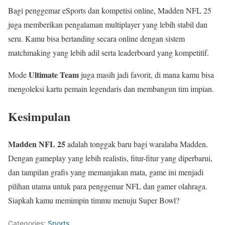
Bagi penggemar eSports dan kompetisi online, Madden NFL 25
juga memberikan pengalaman multiplayer yang lebih stabil dan
seru. Kamu bisa bertanding secara online dengan sistem
matchmaking yang lebih adil serta leaderboard yang kompetitif.
Ultimate Team
Mode
juga masih jadi favorit, di mana kamu bisa
mengoleksi kartu pemain legendaris dan membangun tim impian.
Kesimpulan
Madden NFL 25
adalah tonggak baru bagi waralaba Madden.
Dengan gameplay yang lebih realistis, fitur-fitur yang diperbarui,
dan tampilan grafis yang memanjakan mata, game ini menjadi
pilihan utama untuk para penggemar NFL dan gamer olahraga.
Siapkah kamu memimpin timmu menuju Super Bowl?
Categories:
Sports