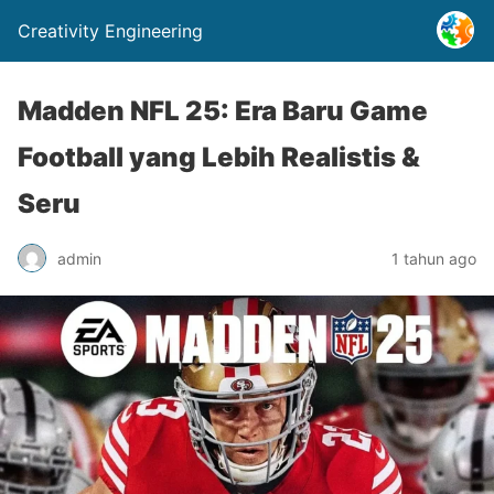
Creativity Engineering
Madden NFL 25: Era Baru Game
Football yang Lebih Realistis &
Seru
admin
1 tahun ago