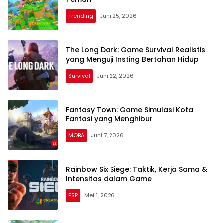
Trending
Juni 25, 2026
The Long Dark: Game Survival Realistis
yang Menguji Insting Bertahan Hidup
Survival
Juni 22, 2026
Fantasy Town: Game Simulasi Kota
Fantasi yang Menghibur
MOBA
Juni 7, 2026
Rainbow Six Siege: Taktik, Kerja Sama &
Intensitas dalam Game
FSP
Mei 1, 2026