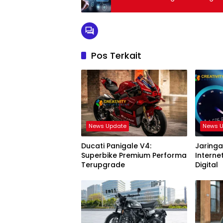
Pos Terkait
News Update
News 
Ducati Panigale V4:
Jaringa
Superbike Premium Performa
Interne
Terupgrade
Digital