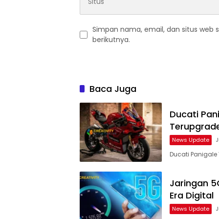
Simpan nama, email, dan situs web 
berikutnya.
Baca Juga
Ducati Pan
Terupgrad
News Update
J
Ducati Panigal
Jaringan 5G
Era Digital
News Update
J