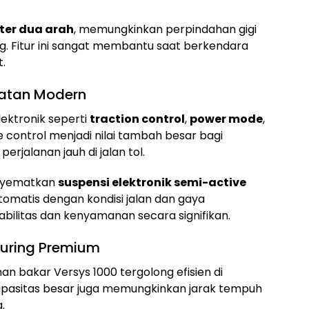
fter dua arah
, memungkinkan perpindahan gigi
ng. Fitur ini sangat membantu saat berkendara
t.
matan Modern
lektronik seperti
traction control
,
power mode
,
se control menjadi nilai tambah besar bagi
rjalanan jauh di jalan tol.
enyematkan
suspensi elektronik semi-active
omatis dengan kondisi jalan dan gaya
abilitas dan kenyamanan secara signifikan.
uring Premium
n bakar Versys 1000 tergolong efisien di
apasitas besar juga memungkinkan jarak tempuh
.