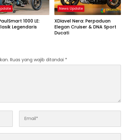
Update
News Update
PaulSmart 1000 LE:
XDiavel Nera: Perpaduan
lasik Legendaris
Elegan Cruiser & DNA Sport
Ducati
kan.
Ruas yang wajib ditandai
*