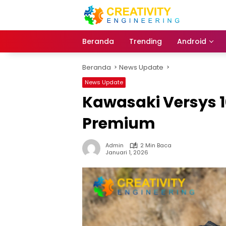
Langsung
ke
konten
Beranda
Trending
Android
Beranda
News Update
News Update
Kawasaki Versys 1
Premium
Admin
2 Min Baca
Januari 1, 2026