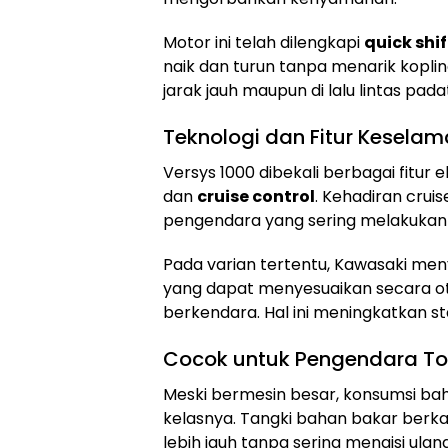
Motor ini telah dilengkapi
quick shi
naik dan turun tanpa menarik kopli
jarak jauh maupun di lalu lintas pada
Teknologi dan Fitur Kesela
Versys 1000 dibekali berbagai fitur e
dan
cruise control
. Kehadiran crui
pengendara yang sering melakukan pe
Pada varian tertentu, Kawasaki m
yang dapat menyesuaikan secara ot
berkendara. Hal ini meningkatkan st
Cocok untuk Pengendara To
Meski bermesin besar, konsumsi baha
kelasnya. Tangki bahan bakar berk
lebih jauh tanpa sering mengisi ulang