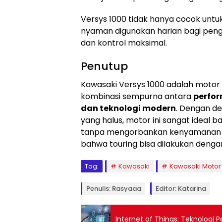
Versys 1000 tidak hanya cocok untuk 
nyaman digunakan harian bagi pen
dan kontrol maksimal.
Penutup
Kawasaki Versys 1000 adalah moto
kombinasi sempurna antara
perfor
dan teknologi modern
. Dengan de
yang halus, motor ini sangat ideal 
tanpa mengorbankan kenyamanan 
bahwa touring bisa dilakukan denga
Tag:
Kawasaki
Kawasaki Motor
Penulis: Rasyaaa
Editor: Katarina
Internet of Things: Teknologi P