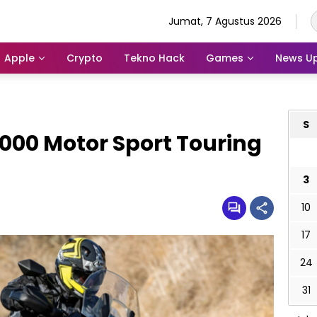
Jumat, 7 Agustus 2026
Apple
Crypto
Tekno Hack
Games
News U
S
000 Motor Sport Touring
3
10
17
24
31