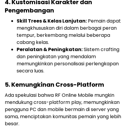
4. Kustomisasi Karakter dan
Pengembangan
Skill Trees & Kelas Lanjutan:
Pemain dapat
mengkhususkan diri dalam berbagai peran
tempur, berkembang melalui beberapa
cabang kelas.
Peralatan & Peningkatan:
Sistem crafting
dan peningkatan yang mendalam
memungkinkan personalisasi perlengkapan
secara luas.
5. Kemungkinan Cross-Platform
Ada spekulasi bahwa RF Online Mobile mungkin
mendukung cross-platform play, memungkinkan
pengguna PC dan mobile bermain di server yang
sama, menciptakan komunitas pemain yang lebih
besar.