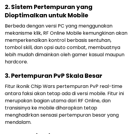
2. Sistem Pertempuran yang
Dioptimalkan untuk Mobile
Berbeda dengan versi PC yang menggunakan
mekanisme klik, RF Online Mobile kemungkinan akan
memperkenalkan kontrol berbasis sentuhan,
tombol skill, dan opsi auto combat, membuatnya
lebih mudah dimainkan oleh gamer kasual maupun
hardcore.
3. Pertempuran PvP Skala Besar
Fitur ikonik Chip Wars pertempuran PvP real-time
antara faksi akan tetap ada di versi mobile. Fitur ini
merupakan bagian utama dari RF Online, dan
transisinya ke mobile diharapkan tetap
menghadirkan sensasi pertempuran besar yang
mendalam.