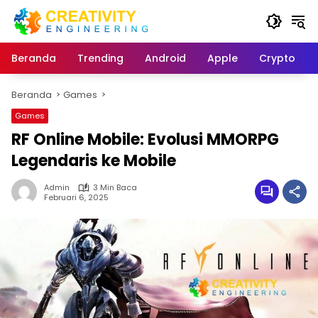
Langsung
ke
konten
Beranda
Trending
Android
Apple
Crypto
Beranda
Games
Games
RF Online Mobile: Evolusi MMORPG
Legendaris ke Mobile
Admin
3 Min Baca
Februari 6, 2025