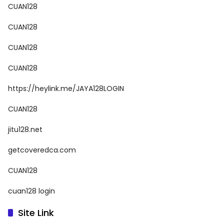
CUAN128
CUAN128
CUAN128
CUAN128
https://heylink.me/JAYA128LOGIN
CUAN128
jitu128.net
getcoveredca.com
CUAN128
cuan128 login
Site Link