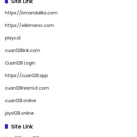
Site Link
https://bmandalika.com
https://wikimaroc.com
playx.id
cuan128link.com
Cuan128 Login
https://cuan128.app
cuan128resmi.it.com
cuan128.online
jaya128.online
Site Link