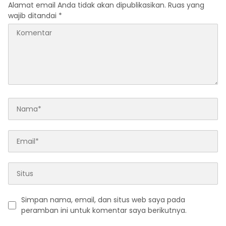
Alamat email Anda tidak akan dipublikasikan.
Ruas yang
wajib ditandai
*
Simpan nama, email, dan situs web saya pada
peramban ini untuk komentar saya berikutnya.