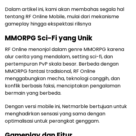
Dalam artikel ini, kami akan membahas segala hal
tentang RF Online Mobile, mulai dari mekanisme
gameplay hingga ekspektasi rilisnya
MMORPG Sci-Fi yang Unik
RF Online menonjol dalam genre MMORPG karena
alur cerita yang mendalam, setting sci-fi, dan
pertempuran PvP skala besar. Berbeda dengan
MMORPG fantasi tradisional, RF Online
menggabungkan mecha, teknologi canggih, dan
konflik berbasis faksi, menciptakan pengalaman
bermain yang berbeda.
Dengan versi mobile ini, Netmarble bertujuan untuk
menghadirkan sensasi yang sama dengan
optimalisasi untuk perangkat genggam.
Gameplay dan Fitur