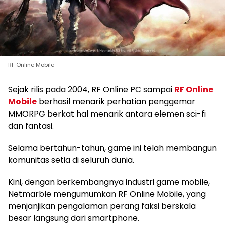
RF Online Mobile
Sejak rilis pada 2004, RF Online PC sampai
RF Online
Mobile
berhasil menarik perhatian penggemar
MMORPG berkat hal menarik antara elemen sci-fi
dan fantasi.
Selama bertahun-tahun, game ini telah membangun
komunitas setia di seluruh dunia.
Kini, dengan berkembangnya industri game mobile,
Netmarble mengumumkan RF Online Mobile, yang
menjanjikan pengalaman perang faksi berskala
besar langsung dari smartphone.