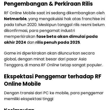
Pengembangan & Perkiraan Rilis
RF Online Mobile saat ini sedang dikembangkan oleh
Netmarble
, yang mengakuisisi hak atas franchise ini
pada tahun 2020. Meskipun tanggal rilis resmi belum
dikonfirmasi, para pengamat industri
memperkirakan
fase beta akan dimulai pada
akhir 2024
dan
rilis penuh pada 2025
.
Game ini diperkirakan akan diluncurkan secara
global, dengan minat besar dari pasar Asia
Tenggara, di mana
RF Online
tetap sangat populer.
Ekspektasi Penggemar terhadap RF
Online Mobile
Dengan transisi dari PC ke mobile, para penggemar
memiliki ekspektasi tinggi: