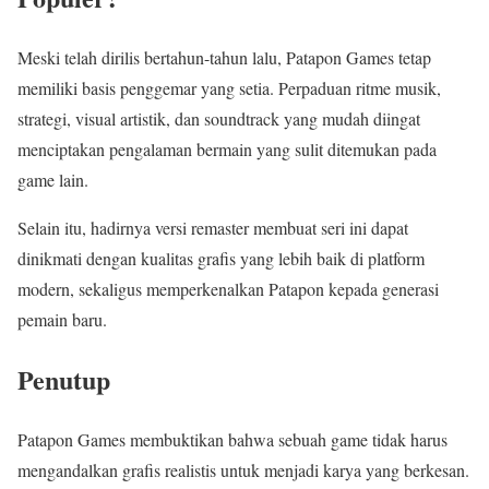
Meski telah dirilis bertahun-tahun lalu, Patapon Games tetap
memiliki basis penggemar yang setia. Perpaduan ritme musik,
strategi, visual artistik, dan soundtrack yang mudah diingat
menciptakan pengalaman bermain yang sulit ditemukan pada
game lain.
Selain itu, hadirnya versi remaster membuat seri ini dapat
dinikmati dengan kualitas grafis yang lebih baik di platform
modern, sekaligus memperkenalkan Patapon kepada generasi
pemain baru.
Penutup
Patapon Games membuktikan bahwa sebuah game tidak harus
mengandalkan grafis realistis untuk menjadi karya yang berkesan.