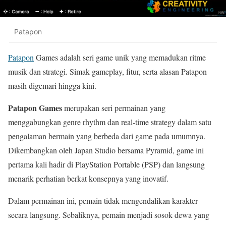
Patapon
Patapon
Games adalah seri game unik yang memadukan ritme
musik dan strategi. Simak gameplay, fitur, serta alasan Patapon
masih digemari hingga kini.
Patapon Games
merupakan seri permainan yang
menggabungkan genre rhythm dan real-time strategy dalam satu
pengalaman bermain yang berbeda dari game pada umumnya.
Dikembangkan oleh Japan Studio bersama Pyramid, game ini
pertama kali hadir di PlayStation Portable (PSP) dan langsung
menarik perhatian berkat konsepnya yang inovatif.
Dalam permainan ini, pemain tidak mengendalikan karakter
secara langsung. Sebaliknya, pemain menjadi sosok dewa yang