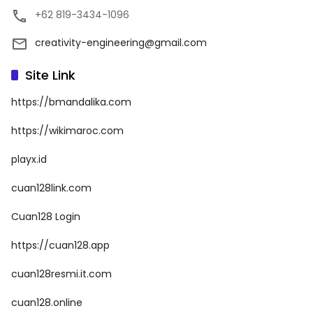
+62 819-3434-1096
creativity-engineering@gmail.com
Site Link
https://bmandalika.com
https://wikimaroc.com
playx.id
cuan128link.com
Cuan128 Login
https://cuan128.app
cuan128resmi.it.com
cuan128.online