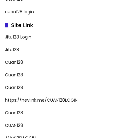
cuan128 login
Site Link
Jitu128 Login
Jitu128
Cuan128
Cuan128
Cuan128
https://heylink.me/CUAN128LOGIN
Cuan128
CUAN128
JAYA128 LOGIN