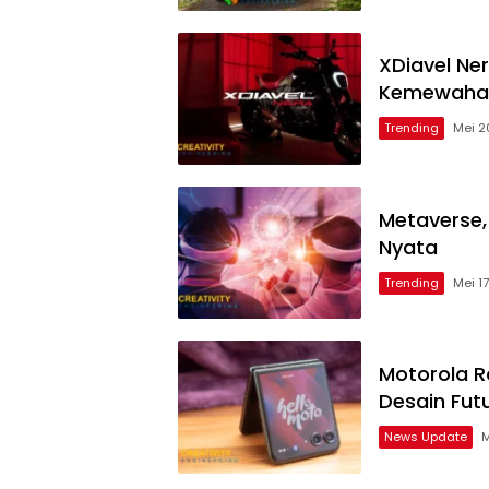
XDiavel Ne
Kemewahan 
Trending
Mei 2
Metaverse,
Nyata
Trending
Mei 1
Motorola R
Desain Futu
News Update
M