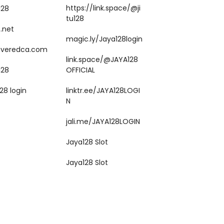
https://link.space/@ji
128
tu128
8.net
magic.ly/Jaya128login
overedca.com
link.space/@JAYA128
128
OFFICIAL
28 login
linktr.ee/JAYA128LOGI
N
jali.me/JAYA128LOGIN
Jaya128 Slot
Jaya128 Slot