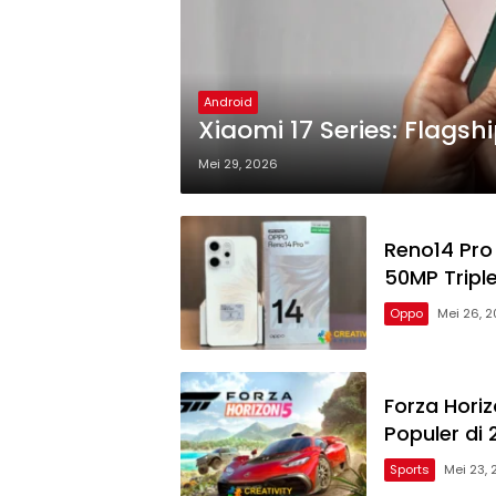
Android
Xiaomi 17 Series: Flags
Mei 29, 2026
Reno14 Pro
50MP Tripl
Oppo
Mei 26, 
Forza Hori
Populer di
Sports
Mei 23,