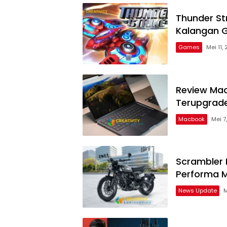
Thunder Str
Kalangan 
Games
Mei 11,
Review Mac
Terupgrad
Macbook
Mei 7
Scrambler 
Performa 
News Update
M