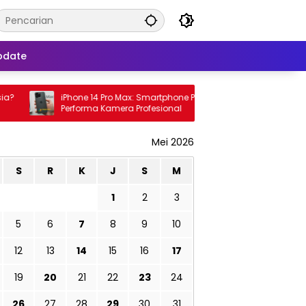
pdate
iPhone 14 Pro Max: Smartphone Premium
Ducati Panigale
Performa Kamera Profesional
Performa Terup
Mei 2026
S
R
K
J
S
M
1
2
3
5
6
7
8
9
10
12
13
14
15
16
17
19
20
21
22
23
24
26
27
28
29
30
31