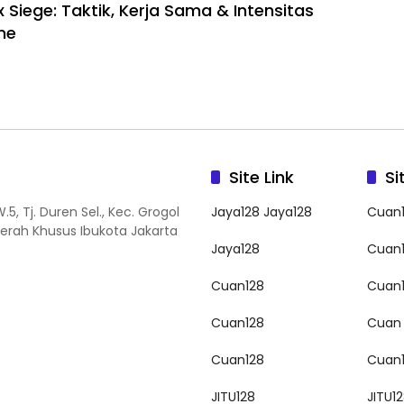
 Siege: Taktik, Kerja Sama & Intensitas
me
Site Link
Si
5, Tj. Duren Sel., Kec. Grogol
Jaya128
Jaya128
Cuan1
erah Khusus Ibukota Jakarta
Jaya128
Cuan1
Cuan128
Cuan
Cuan128
Cuan 
Cuan128
Cuan
JITU128
JITU1