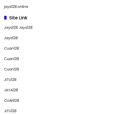
jaya128.online
Site Link
Jaya128
Jaya128
Jaya128
Cuan128
Cuan128
Cuan128
JITU128
JAYA128
CUAN128
JITU128