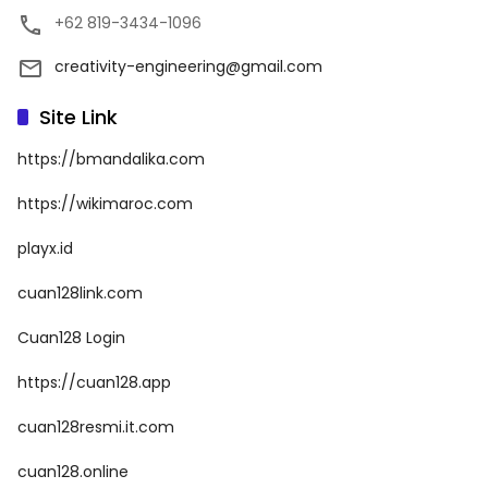
+62 819-3434-1096
creativity-engineering@gmail.com
Site Link
https://bmandalika.com
https://wikimaroc.com
playx.id
cuan128link.com
Cuan128 Login
https://cuan128.app
cuan128resmi.it.com
cuan128.online