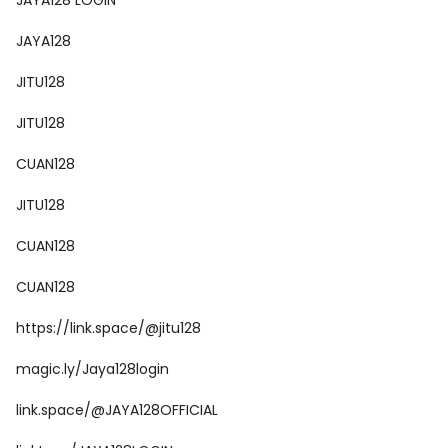
JAYA128
JITU128
JITU128
CUAN128
JITU128
CUAN128
CUAN128
https://link.space/@jitu128
magic.ly/Jaya128login
link.space/@JAYA128OFFICIAL