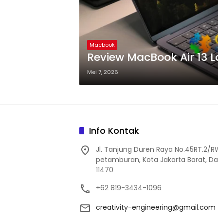
Macbook
Review MacBook Air 13 
Mei 7, 2026
Info Kontak
Jl. Tanjung Duren Raya No.45RT.2/RW.
petamburan, Kota Jakarta Barat, Da
11470
+62 819-3434-1096
creativity-engineering@gmail.com