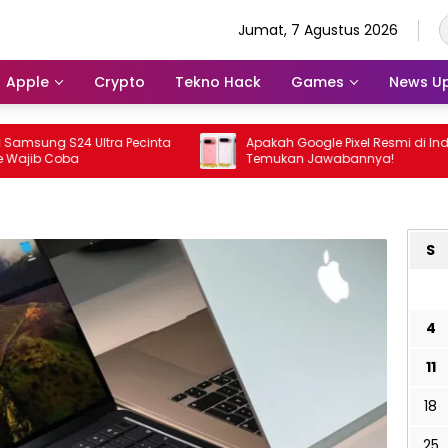
Jumat, 7 Agustus 2026
Apple
Crypto
Tekno Hack
Games
News U
ung S24 Ultra Pecinta
Apakah Google Pixel Resmi di Indonesi
b Coba
Temukan Jawabannya!
S
4
11
18
25