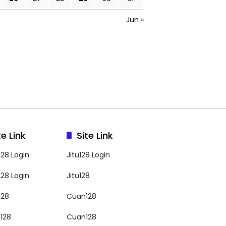
Jun »
te Link
Site Link
28 Login
Jitu128 Login
28 Login
Jitu128
128
Cuan128
128
Cuan128