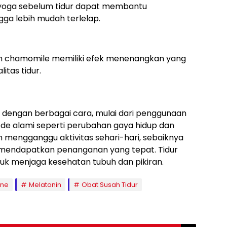
u yoga sebelum tidur dapat membantu
gga lebih mudah terlelap.
dan chamomile memiliki efek menenangkan yang
tas tidur.
an dengan berbagai cara, mulai dari penggunaan
de alami seperti perubahan gaya hidup dan
an mengganggu aktivitas sehari-hari, sebaiknya
 mendapatkan penanganan yang tepat. Tidur
tuk menjaga kesehatan tubuh dan pikiran.
ine
Melatonin
Obat Susah Tidur