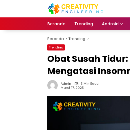
Langsung
ke
konten
Beranda
Trending
Android
Beranda
Trending
Trending
Obat Susah Tidur:
Mengatasi Insom
Admin
3 Min Baca
Maret 17, 2025