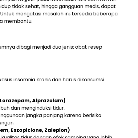
 hidup tidak sehat, hingga gangguan medis, dapat
 Untuk mengatasi masalah ini, tersedia beberapa
isa membantu.
nya dibagi menjadi dua jenis: obat resep
asus insomnia kronis dan harus dikonsumsi
 Lorazepam, Alprazolam)
uh dan menginduksi tidur.
enggunaan jangka panjang karena berisiko
ungan.
em, Eszopiclone, Zaleplon)
alitas tidur dengan efek samping yang lebih