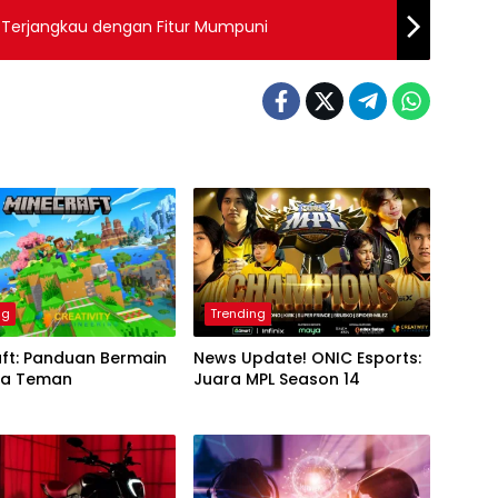
 Terjangkau dengan Fitur Mumpuni
ng
Trending
ft: Panduan Bermain
News Update! ONIC Esports:
ma Teman
Juara MPL Season 14