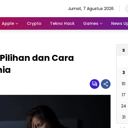
Jumat, 7 Agustus 2026
Apple
Crypto
Tekno Hack
Games
News U
S
 Pilihan dan Cara
nia
3
10
17
24
31