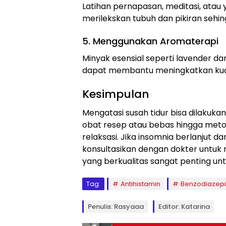
Latihan pernapasan, meditasi, ata
merilekskan tubuh dan pikiran sehin
5. Menggunakan Aromaterapi
Minyak esensial seperti lavender 
dapat membantu meningkatkan kuali
Kesimpulan
Mengatasi susah tidur bisa dilakuk
obat resep atau bebas hingga meto
relaksasi. Jika insomnia berlanjut d
konsultasikan dengan dokter untuk
yang berkualitas sangat penting un
Tag:
Antihistamin
Benzodiazep
Penulis: Rasyaaa
Editor: Katarina