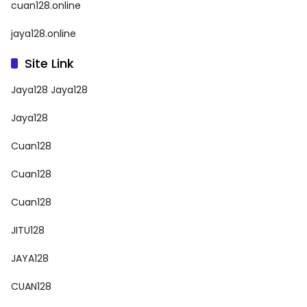
cuan128.online
jaya128.online
Site Link
Jaya128
Jaya128
Jaya128
Cuan128
Cuan128
Cuan128
JITU128
JAYA128
CUAN128