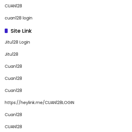
CUAN128
cuan128 login
Site Link
Jitu128 Login
Jitu128
Cuan128
Cuan128
Cuan128
https://heylink.me/CUAN128LOGIN
Cuan128
CUAN128