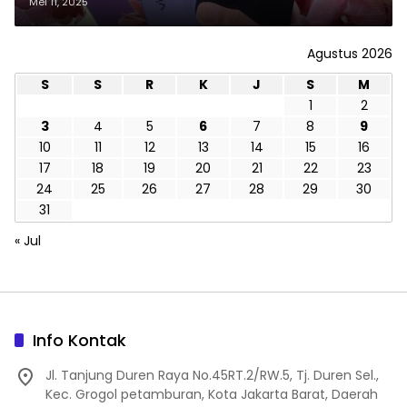
Menengah!
Mei 11, 2025
Agustus 2026
S
S
R
K
J
S
M
1
2
3
4
5
6
7
8
9
10
11
12
13
14
15
16
17
18
19
20
21
22
23
24
25
26
27
28
29
30
31
« Jul
Info Kontak
Jl. Tanjung Duren Raya No.45RT.2/RW.5, Tj. Duren Sel.,
Kec. Grogol petamburan, Kota Jakarta Barat, Daerah