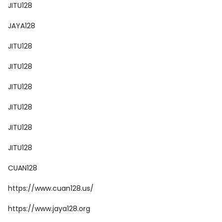
JITU128
JAYA128
JITU128
JITU128
JITU128
JITU128
JITU128
JITU128
CUAN128
https://www.cuan128.us/
https://www.jaya128.org