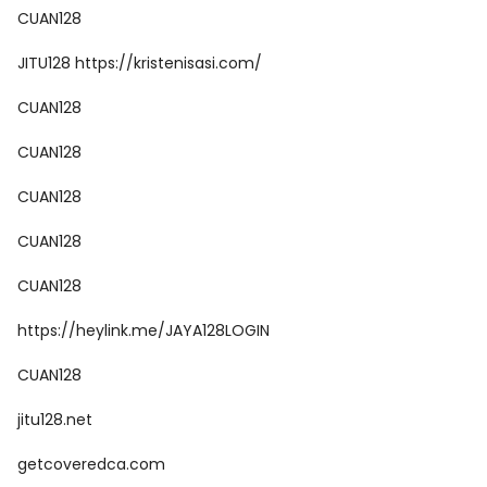
CUAN128
JITU128
https://kristenisasi.com/
CUAN128
CUAN128
CUAN128
CUAN128
CUAN128
https://heylink.me/JAYA128LOGIN
CUAN128
jitu128.net
getcoveredca.com