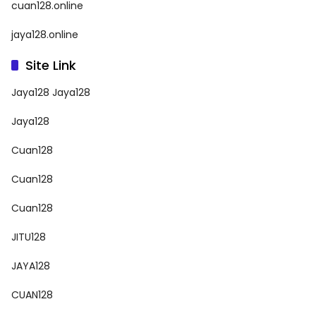
cuan128.online
jaya128.online
Site Link
Jaya128
Jaya128
Jaya128
Cuan128
Cuan128
Cuan128
JITU128
JAYA128
CUAN128