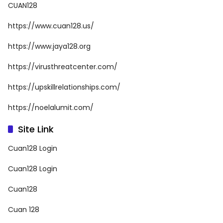
CUAN128
https://www.cuan128.us/
https://www.jaya128.org
https://virusthreatcenter.com/
https://upskillrelationships.com/
https://noelalumit.com/
Site Link
Cuan128 Login
Cuan128 Login
Cuan128
Cuan 128