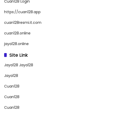
Cuan128 Login
https://cuan128.app
cuan128resmi.it.com
cuan128.online
jaya128.online
Site Link
Jaya128
Jaya128
Jaya128
Cuan128
Cuan128
Cuan128