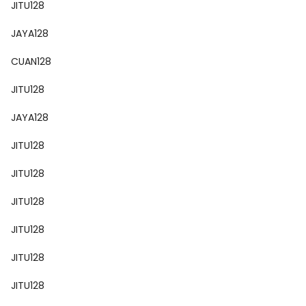
JITU128
JAYA128
CUAN128
JITU128
JAYA128
JITU128
JITU128
JITU128
JITU128
JITU128
JITU128