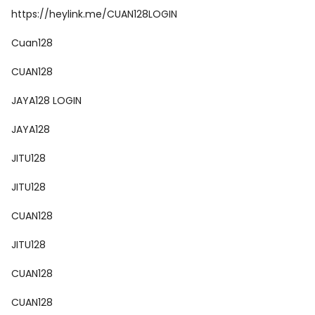
https://heylink.me/CUAN128LOGIN
Cuan128
CUAN128
JAYA128 LOGIN
JAYA128
JITU128
JITU128
CUAN128
JITU128
CUAN128
CUAN128