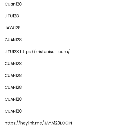
Cuan128
JITU128
JAYA128
CUAN128
JITU128
https://kristenisasi.com/
CUAN128
CUAN128
CUAN128
CUAN128
CUAN128
https://heylink.me/JAYA128LOGIN