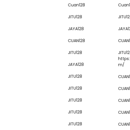
Cuan128
Cuan
JITU128
JITU1
JAYA128
JAYA1
CUAN128
CUAN
JITU128
JITU1
https:
JAYA128
m/
JITU128
CUAN
JITU128
CUAN
JITU128
CUAN
JITU128
CUAN
JITU128
CUAN