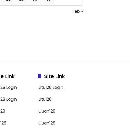
Feb »
te Link
Site Link
28 Login
Jitu128 Login
28 Login
Jitu128
128
Cuan128
128
Cuan128