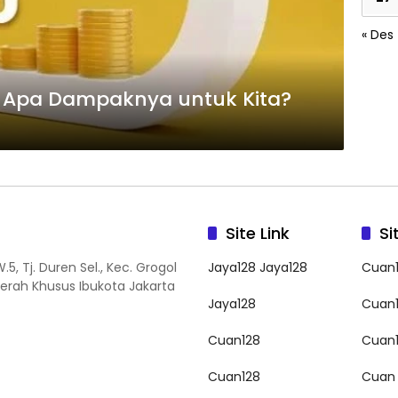
« Des
: Apa Dampaknya untuk Kita?
Site Link
Si
5, Tj. Duren Sel., Kec. Grogol
Jaya128
Jaya128
Cuan1
erah Khusus Ibukota Jakarta
Jaya128
Cuan1
Cuan128
Cuan
Cuan128
Cuan 