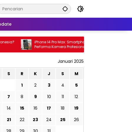
pdate
sia?
iPhone 14 Pro Max: Smartphone Premium
Ducati
Performa Kamera Profesional
Perfo
Januari 2025
S
R
K
J
S
M
1
2
3
4
5
7
8
9
10
11
12
14
15
16
17
18
19
21
22
23
24
25
26
28
29
30
31