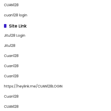
CUAN128
cuan128 login
Site Link
Jitu128 Login
Jitu128
Cuan128
Cuan128
Cuan128
https://heylink.me/CUAN128LOGIN
Cuan128
CUAN128