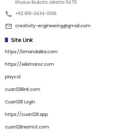
Khusus Ibukota Jakarta 11470
+62 819-3434-1096
creativity-engineering@gmail.com
Site Link
https://bmandalika.com
https://wikimaroc.com
playx.id
cuan128link.com
Cuan128 Login
https://cuan128.app
cuan128resmi.it.com