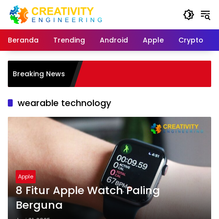
Langsung
ke
konten
Beranda
Trending
Android
Apple
Crypto
Breaking News
wearable technology
Apple
8 Fitur Apple Watch Paling
Berguna