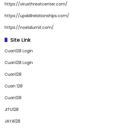
https://virusthreatcenter.com/
https://upskillrelationships.com/
https://noelalumit.com/
Site Link
Cuan128 Login
Cuan128 Login
Cuan128
Cuan 128
Cuan128
JITU128
JAYA128