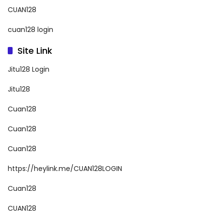
CUAN128
cuan128 login
Site Link
Jitu128 Login
Jitu128
Cuan128
Cuan128
Cuan128
https://heylink.me/CUAN128LOGIN
Cuan128
CUAN128