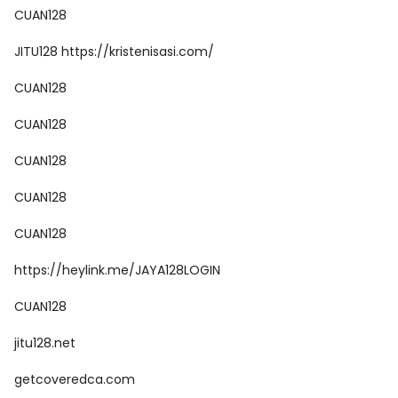
CUAN128
JITU128
https://kristenisasi.com/
CUAN128
CUAN128
CUAN128
CUAN128
CUAN128
https://heylink.me/JAYA128LOGIN
CUAN128
jitu128.net
getcoveredca.com