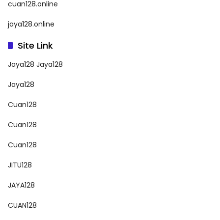
cuan128.online
jaya128.online
Site Link
Jaya128
Jaya128
Jaya128
Cuan128
Cuan128
Cuan128
JITU128
JAYA128
CUAN128