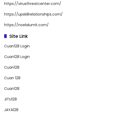
https://virusthreatcenter.com/
https://upskillrelationships.com/
https://noelalumit.com/
Site Link
Cuan128 Login
Cuan128 Login
Cuan128
Cuan 128
Cuan128
JITU128
JAYA128