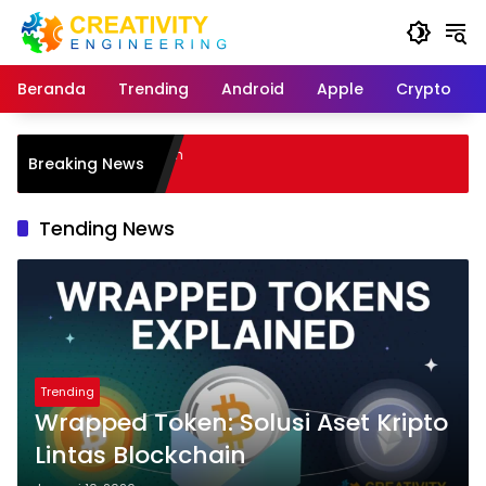
Langsung
ke
konten
Beranda
Trending
Android
Apple
Crypto
: Smartphone Premium
Breaking News
rofesional
Tending News
Trending
Wrapped Token: Solusi Aset Kripto
Lintas Blockchain