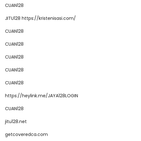
CUAN128
JITU128
https://kristenisasi.com/
CUAN128
CUAN128
CUAN128
CUAN128
CUAN128
https://heylink.me/JAYA128LOGIN
CUAN128
jitu128.net
getcoveredca.com