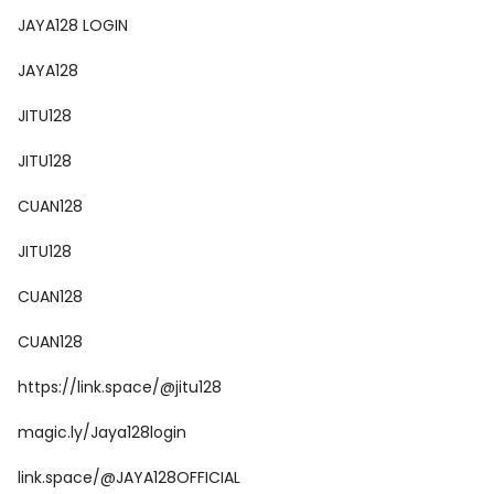
JAYA128 LOGIN
JAYA128
JITU128
JITU128
CUAN128
JITU128
CUAN128
CUAN128
https://link.space/@jitu128
magic.ly/Jaya128login
link.space/@JAYA128OFFICIAL