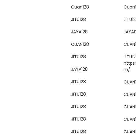
Cuan128
Cuan
JITU128
JITU1
JAYA128
JAYA1
CUAN128
CUAN
JITU128
JITU1
https:
JAYA128
m/
JITU128
CUAN
JITU128
CUAN
JITU128
CUAN
JITU128
CUAN
JITU128
CUAN