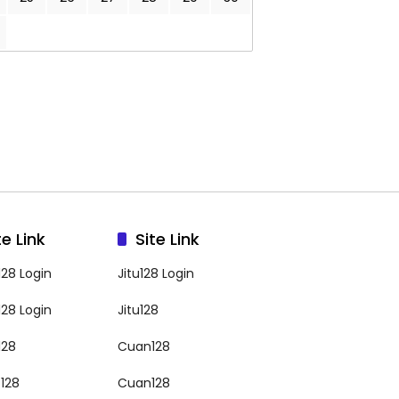
te Link
Site Link
28 Login
Jitu128 Login
28 Login
Jitu128
128
Cuan128
128
Cuan128