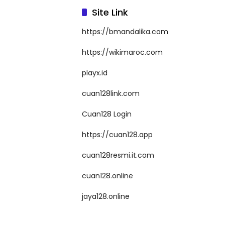
Site Link
https://bmandalika.com
https://wikimaroc.com
playx.id
cuan128link.com
Cuan128 Login
https://cuan128.app
cuan128resmi.it.com
cuan128.online
jaya128.online