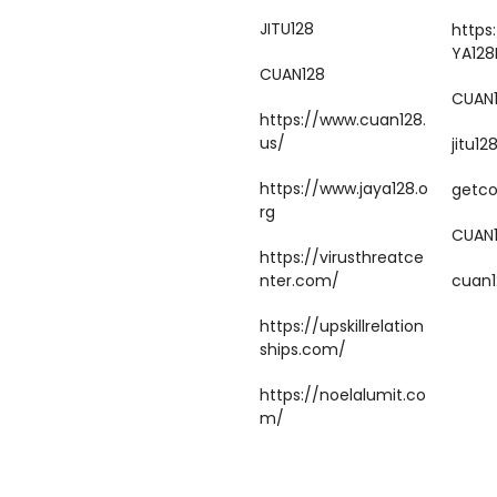
JITU128
https
YA128
CUAN128
CUAN
https://www.cuan128.
us/
jitu12
https://www.jaya128.o
getc
rg
CUAN
https://virusthreatce
nter.com/
cuan1
https://upskillrelation
ships.com/
https://noelalumit.co
m/