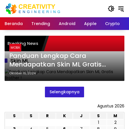
Langsung
ke
konten
Beranda
Trending
Android
Apple
Crypto
V4: Superbike Premium
Breaking News
rade
MOBA
Panduan Lengkap Cara
Skin ML
Mendapatkan Skin ML Gratis
Brother !
Oktober 15, 2024
Selengkapnya
Agustus 2026
S
S
R
K
J
S
M
1
2