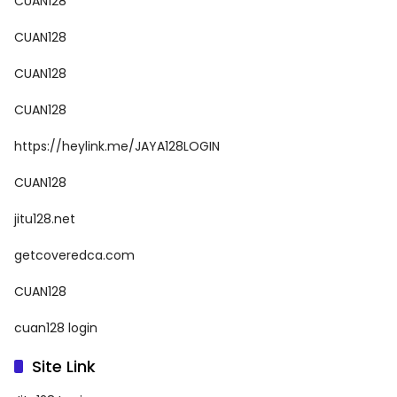
CUAN128
CUAN128
CUAN128
CUAN128
https://heylink.me/JAYA128LOGIN
CUAN128
jitu128.net
getcoveredca.com
CUAN128
cuan128 login
Site Link