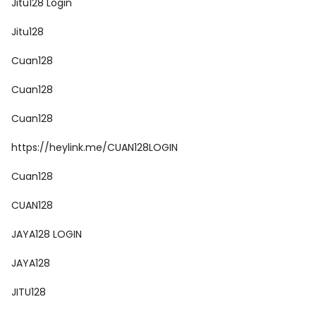
Jitu128 Login
Jitu128
Cuan128
Cuan128
Cuan128
https://heylink.me/CUAN128LOGIN
Cuan128
CUAN128
JAYA128 LOGIN
JAYA128
JITU128