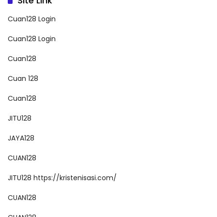
Site Link
Cuan128 Login
Cuan128 Login
Cuan128
Cuan 128
Cuan128
JITU128
JAYA128
CUAN128
JITU128
https://kristenisasi.com/
CUAN128