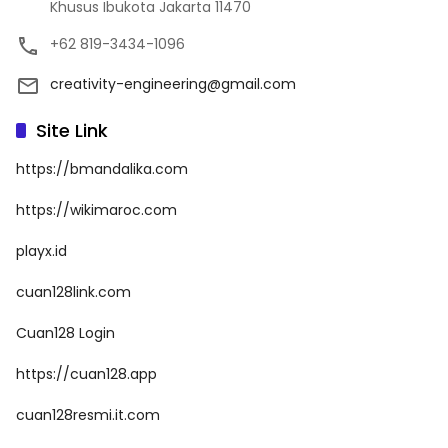
Khusus Ibukota Jakarta 11470
+62 819-3434-1096
creativity-engineering@gmail.com
Site Link
https://bmandalika.com
https://wikimaroc.com
playx.id
cuan128link.com
Cuan128 Login
https://cuan128.app
cuan128resmi.it.com