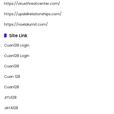
https://virusthreatcenter.com/
https://upskillrelationships.com/
https://noelalumit.com/
Site Link
Cuan128 Login
Cuan128 Login
Cuan128
Cuan 128
Cuan128
JITU128
JAYA128