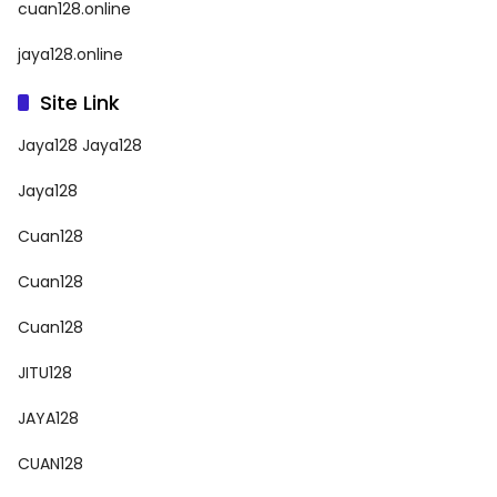
cuan128.online
jaya128.online
Site Link
Jaya128
Jaya128
Jaya128
Cuan128
Cuan128
Cuan128
JITU128
JAYA128
CUAN128