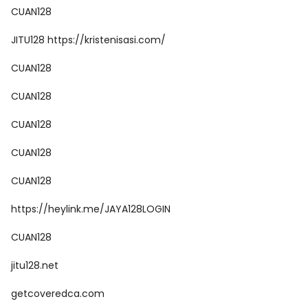
CUAN128
JITU128
https://kristenisasi.com/
CUAN128
CUAN128
CUAN128
CUAN128
CUAN128
https://heylink.me/JAYA128LOGIN
CUAN128
jitu128.net
getcoveredca.com