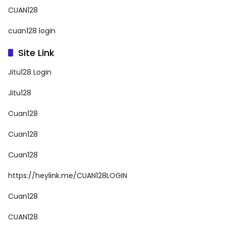
CUAN128
cuan128 login
Site Link
Jitu128 Login
Jitu128
Cuan128
Cuan128
Cuan128
https://heylink.me/CUAN128LOGIN
Cuan128
CUAN128