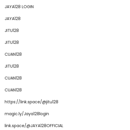
JAYA128 LOGIN
JAYA128
JITU128
JITU128
CUAN128
JITU128
CUAN128
CUAN128
https://link.space/@jitu128
magic.ly/Jaya128login
link.space/@JAYA128OFFICIAL