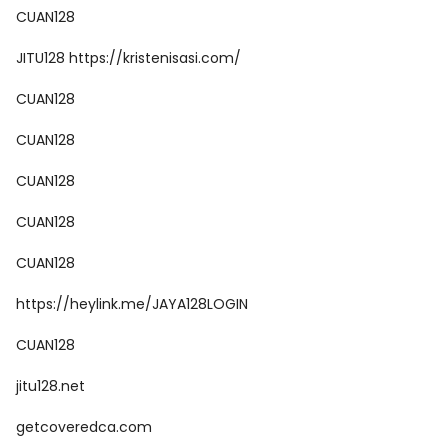
CUAN128
JITU128
https://kristenisasi.com/
CUAN128
CUAN128
CUAN128
CUAN128
CUAN128
https://heylink.me/JAYA128LOGIN
CUAN128
jitu128.net
getcoveredca.com