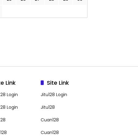
te Link
Site Link
28 Login
Jitu128 Login
28 Login
Jitu128
128
Cuan128
128
Cuan128