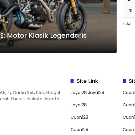
31
« Jul
E: Motor Klasik Legendaris
Site Link
Si
5, Tj. Duren Sel., Kec. Grogol
Jaya128
Jaya128
Cuan1
erah Khusus Ibukota Jakarta
Jaya128
Cuan1
Cuan128
Cuan
Cuan128
Cuan 