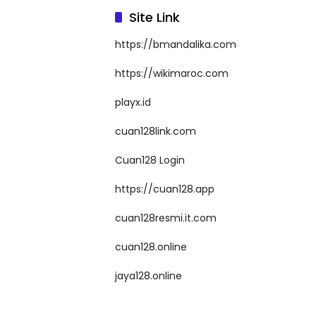
Site Link
https://bmandalika.com
https://wikimaroc.com
playx.id
cuan128link.com
Cuan128 Login
https://cuan128.app
cuan128resmi.it.com
cuan128.online
jaya128.online