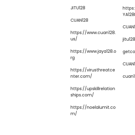
JITU128
https
YA128
CUAN128
CUAN
https://www.cuan128.
us/
jitu12
https://www.jaya128.o
getc
rg
CUAN
https://virusthreatce
nter.com/
cuan1
https://upskillrelation
ships.com/
https://noelalumit.co
m/