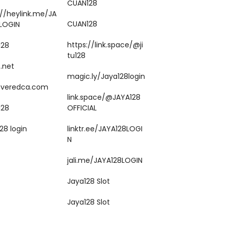
CUAN128
://heylink.me/JA
CUAN128
LOGIN
https://link.space/@ji
128
tu128
8.net
magic.ly/Jaya128login
overedca.com
link.space/@JAYA128
128
OFFICIAL
28 login
linktr.ee/JAYA128LOGI
N
jali.me/JAYA128LOGIN
Jaya128 Slot
Jaya128 Slot