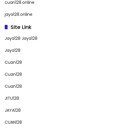
cuan128.online
jaya128.online
Site Link
Jaya128
Jaya128
Jaya128
Cuan128
Cuan128
Cuan128
JITU128
JAYA128
CUAN128