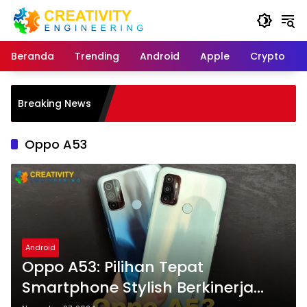
Langsung
ke
konten
Beranda
Trending
Android
Apple
Crypto
: Superbike Premium
Breaking News
de
Oppo A53
Android
Oppo A53: Pilihan Tepat
Smartphone Stylish Berkinerja