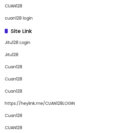
CUAN128
cuan128 login
Site Link
Jitu128 Login
Jitu128
Cuan128
Cuan128
Cuan128
https://heylink.me/CUAN128LOGIN
Cuan128
CUAN128