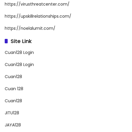
https://virusthreatcenter.com/
https://upskillrelationships.com/
https://noelalumit.com/
Site Link
Cuan128 Login
Cuan128 Login
Cuan128
Cuan 128
Cuan128
JITU128
JAYA128