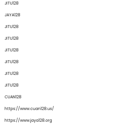
JITU128
JAYA128
JITU128
JITU128
JITU128
JITU128
JITU128
JITU128
CUAN128
https://www.cuan128.us/
https://www.jaya128.org