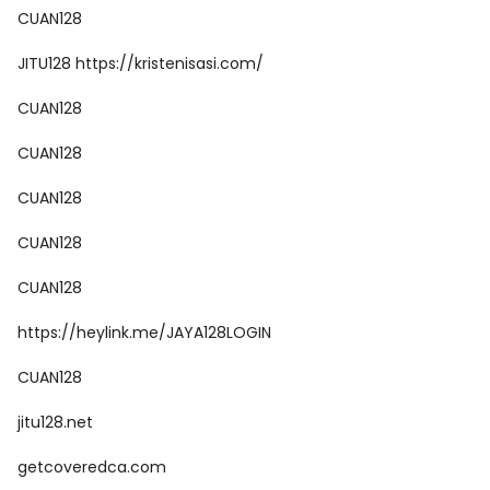
CUAN128
JITU128
https://kristenisasi.com/
CUAN128
CUAN128
CUAN128
CUAN128
CUAN128
https://heylink.me/JAYA128LOGIN
CUAN128
jitu128.net
getcoveredca.com