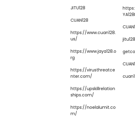
JITU128
https
YA128
CUAN128
CUAN
https://www.cuan128.
us/
jitu12
https://www.jaya128.o
getc
rg
CUAN
https://virusthreatce
nter.com/
cuan1
https://upskillrelation
ships.com/
https://noelalumit.co
m/