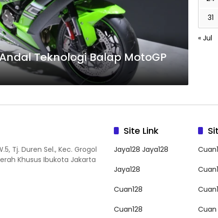
31
« Jul
e Andal Teknologi Balap MotoGP
Site Link
Si
5, Tj. Duren Sel., Kec. Grogol
Jaya128
Jaya128
Cuan1
erah Khusus Ibukota Jakarta
Jaya128
Cuan1
Cuan128
Cuan
Cuan128
Cuan 