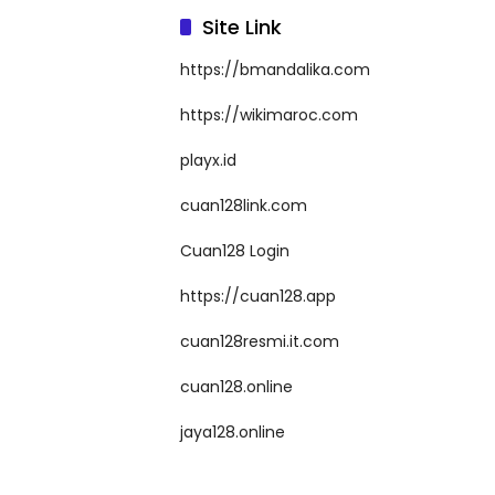
Site Link
https://bmandalika.com
https://wikimaroc.com
playx.id
cuan128link.com
Cuan128 Login
https://cuan128.app
cuan128resmi.it.com
cuan128.online
jaya128.online