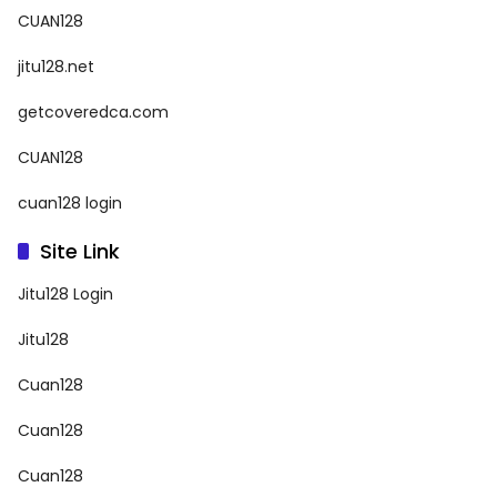
CUAN128
jitu128.net
getcoveredca.com
CUAN128
cuan128 login
Site Link
Jitu128 Login
Jitu128
Cuan128
Cuan128
Cuan128