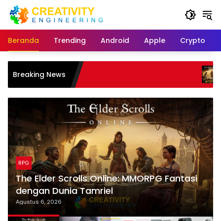
Langsung
ke
konten
Beranda
Trending
Android
Apple
Crypto
The Elder
Breaking News
dengan D
RPG
The Elder Scrolls Online: MMORPG Fantasi
dengan Dunia Tamriel
Agustus 6, 2026