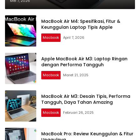
Mei 7, 2026
MacBook Air M4: Spesifikasi, Fitur &
Keunggulan Laptop Tipis Apple
Macbook
April 7, 2026
Apple MacBook Air M3: Laptop Ringan
dengan Performa Tangguh
Macbook
Maret 21, 2025
MacBook Air M3: Desain Tipis, Performa
Tangguh, Daya Tahan Amazing
Macbook
Februari 26, 2025
MacBook Pro: Review Keunggulan & Fitur
Unggulnya