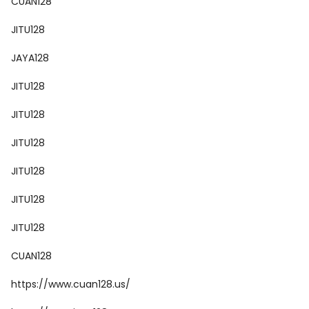
CUAN128
JITU128
JAYA128
JITU128
JITU128
JITU128
JITU128
JITU128
JITU128
CUAN128
https://www.cuan128.us/