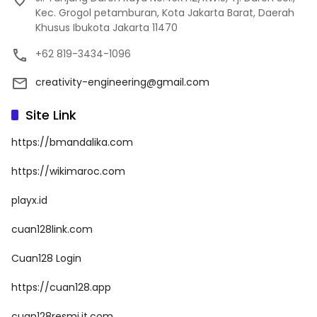
Kec. Grogol petamburan, Kota Jakarta Barat, Daerah
Khusus Ibukota Jakarta 11470
+62 819-3434-1096
creativity-engineering@gmail.com
Site Link
https://bmandalika.com
https://wikimaroc.com
playx.id
cuan128link.com
Cuan128 Login
https://cuan128.app
cuan128resmi.it.com