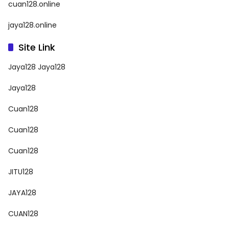
cuan128.online
jaya128.online
Site Link
Jaya128
Jaya128
Jaya128
Cuan128
Cuan128
Cuan128
JITU128
JAYA128
CUAN128