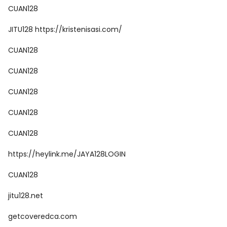
CUAN128
JITU128
https://kristenisasi.com/
CUAN128
CUAN128
CUAN128
CUAN128
CUAN128
https://heylink.me/JAYA128LOGIN
CUAN128
jitu128.net
getcoveredca.com