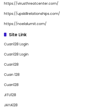
https://virusthreatcenter.com/
https://upskillrelationships.com/
https://noelalumit.com/
Site Link
Cuan128 Login
Cuan128 Login
Cuan128
Cuan 128
Cuan128
JITU128
JAYA128