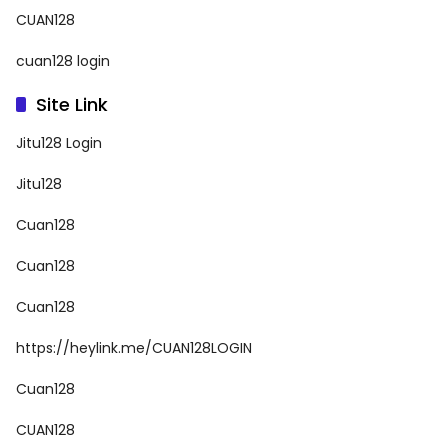
CUAN128
cuan128 login
Site Link
Jitu128 Login
Jitu128
Cuan128
Cuan128
Cuan128
https://heylink.me/CUAN128LOGIN
Cuan128
CUAN128