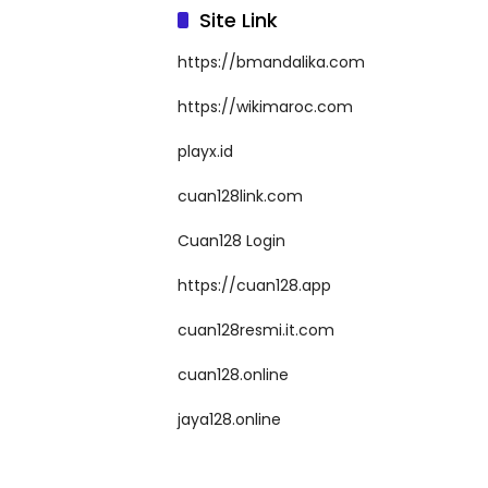
Site Link
https://bmandalika.com
https://wikimaroc.com
playx.id
cuan128link.com
Cuan128 Login
https://cuan128.app
cuan128resmi.it.com
cuan128.online
jaya128.online