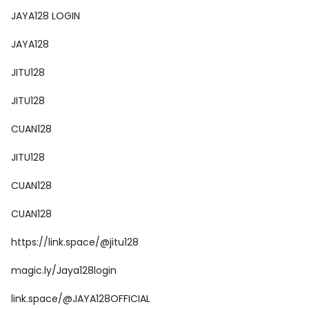
JAYA128 LOGIN
JAYA128
JITU128
JITU128
CUAN128
JITU128
CUAN128
CUAN128
https://link.space/@jitu128
magic.ly/Jaya128login
link.space/@JAYA128OFFICIAL