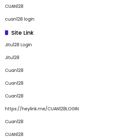
CUAN128
cuan128 login
Site Link
Jitu128 Login
Jitu128
Cuan128
Cuan128
Cuan128
https://heylink.me/CUAN128LOGIN
Cuan128
CUAN128