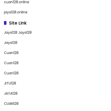
cuan128.online
jaya128.online
Site Link
Jaya128
Jaya128
Jaya128
Cuan128
Cuan128
Cuan128
JITU128
JAYA128
CUAN128