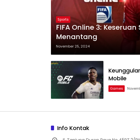
Sports
FIFA Online 3: Keseruan
Menantang
November 25, 2024
Keunggulan
Mobile
Games
Novemb
Info Kontak