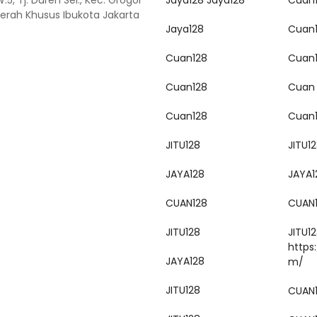
5, Tj. Duren Sel., Kec. Grogol
Jaya128
Jaya128
Cuan1
erah Khusus Ibukota Jakarta
Jaya128
Cuan1
Cuan128
Cuan
Cuan128
Cuan 
Cuan128
Cuan
JITU128
JITU1
JAYA128
JAYA1
CUAN128
CUAN
JITU128
JITU1
https:
JAYA128
m/
JITU128
CUAN