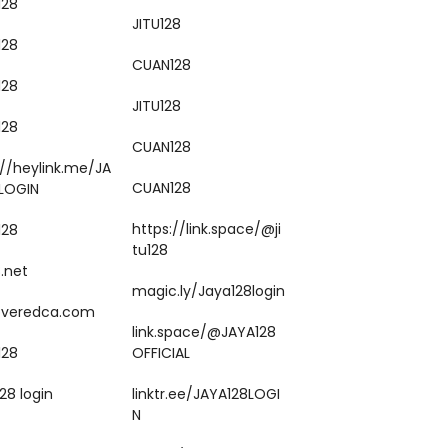
128
JITU128
128
CUAN128
128
JITU128
128
CUAN128
://heylink.me/JA
CUAN128
LOGIN
https://link.space/@ji
128
tu128
8.net
magic.ly/Jaya128login
overedca.com
link.space/@JAYA128
128
OFFICIAL
28 login
linktr.ee/JAYA128LOGI
N