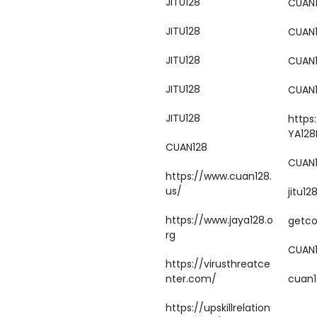
JITU128
CUAN
JITU128
CUAN
JITU128
CUAN
JITU128
CUAN
JITU128
https
YA128
CUAN128
CUAN
https://www.cuan128.
us/
jitu12
https://www.jaya128.o
getc
rg
CUAN
https://virusthreatce
nter.com/
cuan1
https://upskillrelation