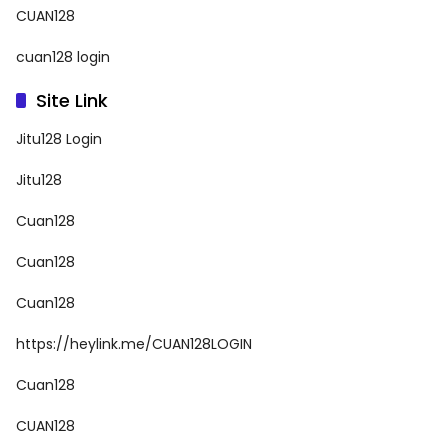
CUAN128
cuan128 login
Site Link
Jitu128 Login
Jitu128
Cuan128
Cuan128
Cuan128
https://heylink.me/CUAN128LOGIN
Cuan128
CUAN128