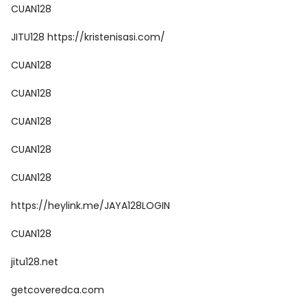
CUAN128
JITU128
https://kristenisasi.com/
CUAN128
CUAN128
CUAN128
CUAN128
CUAN128
https://heylink.me/JAYA128LOGIN
CUAN128
jitu128.net
getcoveredca.com