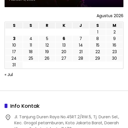
Agustus 2026
S
S
R
K
J
S
M
1
2
3
4
5
6
7
8
9
10
11
12
13
14
15
16
17
18
19
20
21
22
23
24
25
26
27
28
29
30
31
« Jul
Info Kontak
Jl. Tanjung Duren Raya No.45RT.2/RW.5, Tj. Duren Sel.,
Kec. Grogol petamburan, Kota Jakarta Barat, Daerah