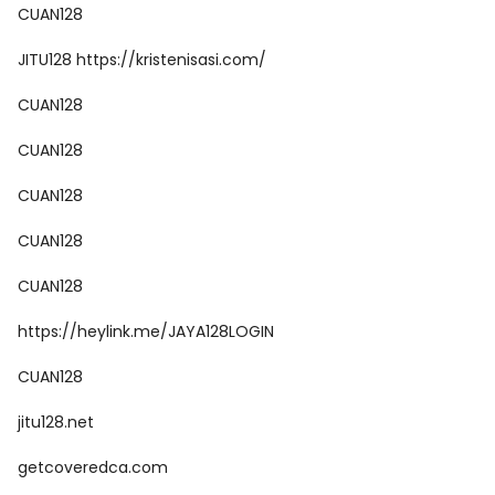
CUAN128
JITU128
https://kristenisasi.com/
CUAN128
CUAN128
CUAN128
CUAN128
CUAN128
https://heylink.me/JAYA128LOGIN
CUAN128
jitu128.net
getcoveredca.com