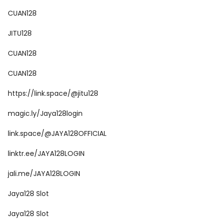
CUAN128
JITU128
CUAN128
CUAN128
https://link.space/@jitu128
magic.ly/Jaya128login
link.space/@JAYA128OFFICIAL
linktr.ee/JAYA128LOGIN
jali.me/JAYA128LOGIN
Jaya128 Slot
Jaya128 Slot