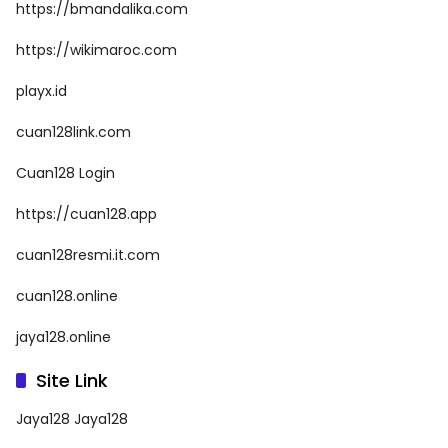
https://bmandalika.com
https://wikimaroc.com
playx.id
cuan128link.com
Cuan128 Login
https://cuan128.app
cuan128resmi.it.com
cuan128.online
jaya128.online
Site Link
Jaya128
Jaya128