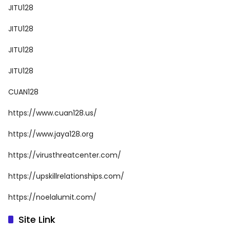
JITU128
JITU128
JITU128
JITU128
CUAN128
https://www.cuan128.us/
https://www.jaya128.org
https://virusthreatcenter.com/
https://upskillrelationships.com/
https://noelalumit.com/
Site Link