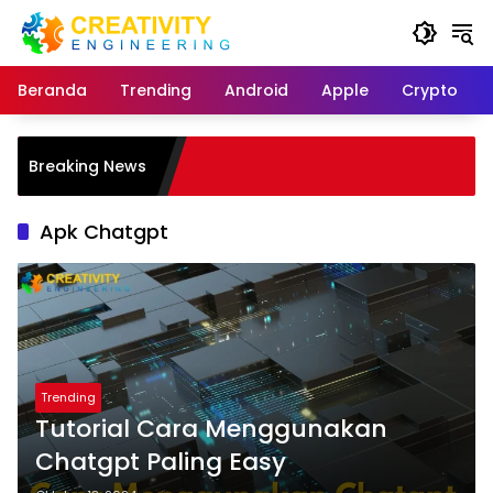
Langsung
ke
konten
Beranda
Trending
Android
Apple
Crypto
Breaking News
Apk Chatgpt
Trending
Tutorial Cara Menggunakan
Chatgpt Paling Easy