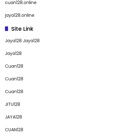
cuan128.online
jaya128.online
Site Link
Jaya128
Jaya128
Jaya128
Cuan128
Cuan128
Cuan128
JITU128
JAYA128
CUAN128