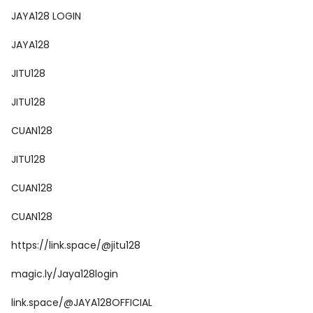
JAYA128 LOGIN
JAYA128
JITU128
JITU128
CUAN128
JITU128
CUAN128
CUAN128
https://link.space/@jitu128
magic.ly/Jaya128login
link.space/@JAYA128OFFICIAL