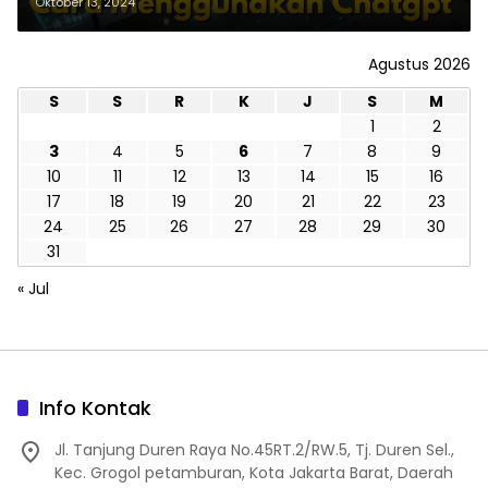
Oktober 13, 2024
Agustus 2026
S
S
R
K
J
S
M
1
2
3
4
5
6
7
8
9
10
11
12
13
14
15
16
17
18
19
20
21
22
23
24
25
26
27
28
29
30
31
« Jul
Info Kontak
Jl. Tanjung Duren Raya No.45RT.2/RW.5, Tj. Duren Sel.,
Kec. Grogol petamburan, Kota Jakarta Barat, Daerah