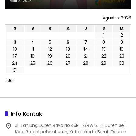
April 21, 2025
Agustus 2026
S
S
R
K
J
S
M
1
2
3
4
5
6
7
8
9
10
11
12
13
14
15
16
17
18
19
20
21
22
23
24
25
26
27
28
29
30
31
« Jul
Info Kontak
Jl. Tanjung Duren Raya No.45RT.2/RW.5, Tj. Duren Sel.,
Kec. Grogol petamburan, Kota Jakarta Barat, Daerah