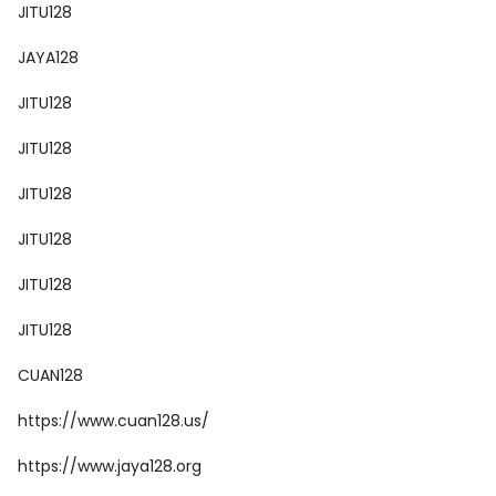
JITU128
JAYA128
JITU128
JITU128
JITU128
JITU128
JITU128
JITU128
CUAN128
https://www.cuan128.us/
https://www.jaya128.org