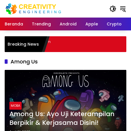
Langsung
ke
konten
Beranda
Trending
Android
Apple
Crypto
x: Smartphone Premium
Breaking News
Profesional
Among Us
MOBA
Among Us: Ayo Uji Keterampilan
Berpikir & Kerjasama Disini!