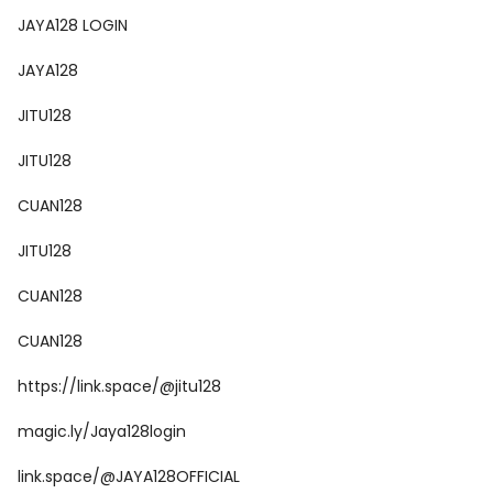
JAYA128 LOGIN
JAYA128
JITU128
JITU128
CUAN128
JITU128
CUAN128
CUAN128
https://link.space/@jitu128
magic.ly/Jaya128login
link.space/@JAYA128OFFICIAL