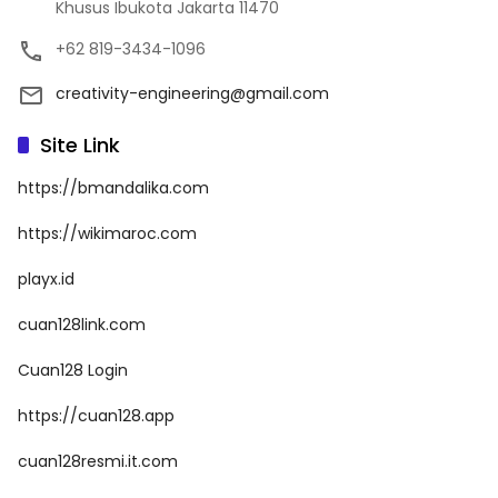
Khusus Ibukota Jakarta 11470
+62 819-3434-1096
creativity-engineering@gmail.com
Site Link
https://bmandalika.com
https://wikimaroc.com
playx.id
cuan128link.com
Cuan128 Login
https://cuan128.app
cuan128resmi.it.com